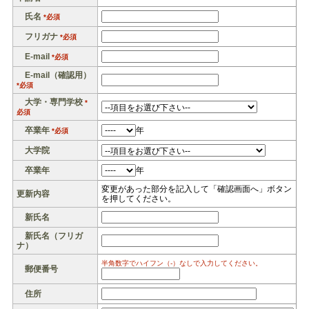
氏名
*必須
フリガナ
*必須
E-mail
*必須
E-mail（確認用）
*必須
大学・専門学校
*
必須
卒業年
年
*必須
大学院
卒業年
年
変更があった部分を記入して「確認画面へ」ボタン
更新内容
を押してください。
新氏名
新氏名（フリガ
ナ）
半角数字でハイフン（-）なしで入力してください。
郵便番号
住所