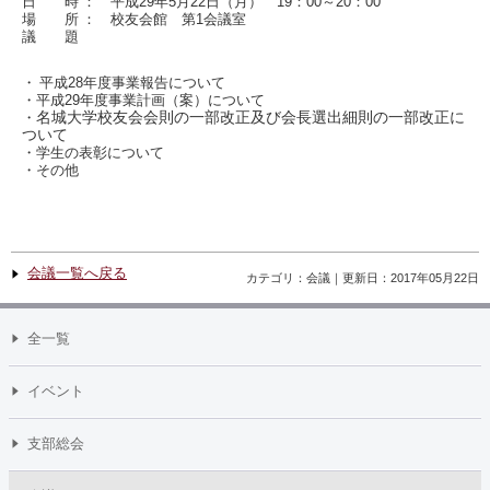
日 時
： 平成29年5月22日（月） 19：00～20：00
場 所
： 校友会館 第1会議室
議 題
平成28年度事業報告について
・
・平成29年度事業計画（案）について
・
名城大学校友会会則の一部改正及び会長選出細則の一部改正に
ついて
・学生の表彰について
・その他
会議一覧へ戻る
カテゴリ：会議｜更新日：2017年05月22日
全一覧
イベント
支部総会