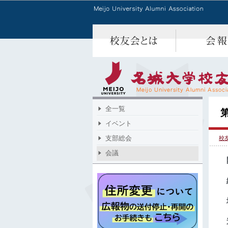
全一覧
イベント
支部総会
校
会議