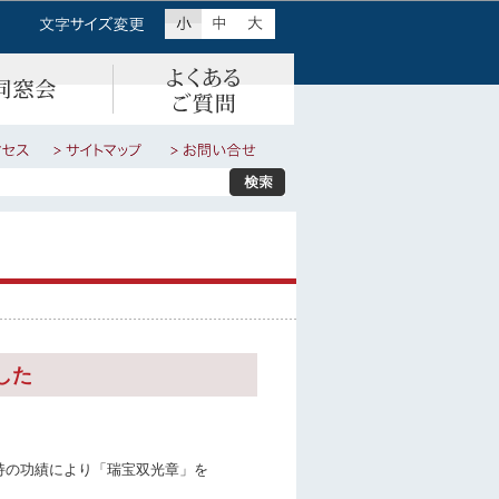
した
持の功績により「瑞宝双光章」を