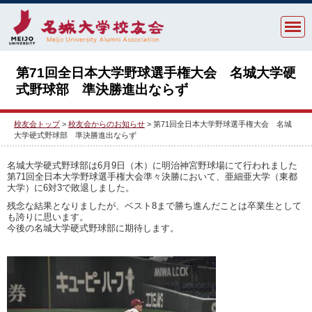
第71回全日本大学野球選手権大会 名城大学硬
式野球部 準決勝進出ならず
校友会トップ
>
校友会からのお知らせ
> 第71回全日本大学野球選手権大会 名城
大学硬式野球部 準決勝進出ならず
名城大学硬式野球部は6月9日（木）に明治神宮野球場にて行われました
第71回全日本大学野球選手権大会準々決勝において、亜細亜大学（東都
大学）に6対3で敗退しました。
残念な結果となりましたが、ベスト8まで勝ち進んだことは卒業生として
も誇りに思います。
今後の名城大学硬式野球部に期待します。