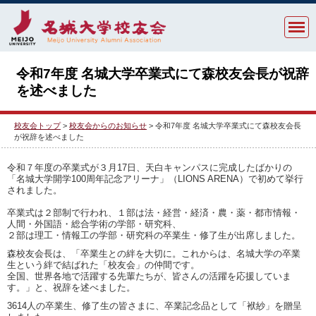
令和7年度 名城大学卒業式にて森校友会長が祝辞
を述べました
校友会トップ
>
校友会からのお知らせ
> 令和7年度 名城大学卒業式にて森校友会長
が祝辞を述べました
令和７年度の卒業式が３月17日、天白キャンパスに完成したばかりの
「名城大学開学100周年記念アリーナ」（LIONS ARENA）で初めて挙行
されました。
卒業式は２部制で行われ、
１部は法・経営・経済・農・薬・都市情報・
人間・外国語・総合学術の学部・研究科、
２部は理工・情報工の学部・研究科の卒業生・修了生が出席しました。
森校友会長は、
「卒業生との絆を大切に。これからは、名城大学の卒業
生という絆で結ばれた「校友会」の仲間です。
全国、世界各地で活躍する先輩たちが、皆さんの活躍を応援していま
す。」と、祝辞を述べました。
3614人の卒業生、修了生の皆さまに、卒業記念品として「袱紗」を贈呈