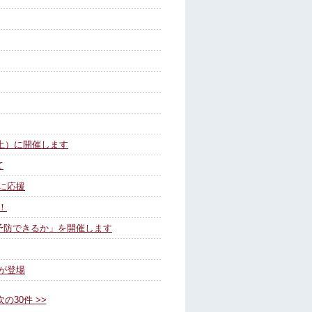
（土）に開催します
て
に応援
！
予防できるか」を開催します
が登場
次の30件 >>