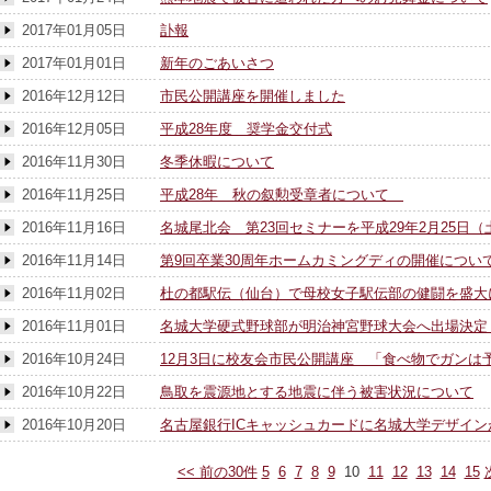
2017年01月05日
訃報
2017年01月01日
新年のごあいさつ
2016年12月12日
市民公開講座を開催しました
2016年12月05日
平成28年度 奨学金交付式
2016年11月30日
冬季休暇について
2016年11月25日
平成28年 秋の叙勲受章者について
2016年11月16日
名城尾北会 第23回セミナーを平成29年2月25日
2016年11月14日
第9回卒業30周年ホームカミングディの開催につい
2016年11月02日
杜の都駅伝（仙台）で母校女子駅伝部の健闘を盛大
2016年11月01日
名城大学硬式野球部が明治神宮野球大会へ出場決定
2016年10月24日
12月3日に校友会市民公開講座 「食べ物でガンは
2016年10月22日
鳥取を震源地とする地震に伴う被害状況について
2016年10月20日
名古屋銀行ICキャッシュカードに名城大学デザイン
<< 前の30件
5
6
7
8
9
10
11
12
13
14
15