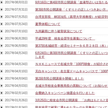
2017年08月01日
9月16日に第4回市民公開講座「血液型占いは当た
2017年07月31日
第3回市民公開講座「くすりとの正しいつきあい方
2017年07月25日
台湾支部長 林冠汝氏（真理大学准教授）が経済学
2017年07月24日
夏季休暇について
2017年07月10日
九州豪雨に伴う被害状況について
2017年06月28日
平成29年度 校友会奨学生募集について
2017年06月09日
第37回名城経営・経済セミナーを６月２８日（水
2017年04月24日
6月24日に第3回市民公開講座「くすりとの正しい
します
2017年04月24日
ＮＨＫニュースで名城大学「100円朝食」が紹介さ
2017年04月10日
天白キャンパス・名古屋ドームキャンパスで「100
2017年04月04日
第2回市民公開講座を開催しました
2017年04月03日
名城大学校友会事務局長の異動について（お知らせ
2017年02月14日
会費納入キャンペーン抽選会を行いました
2017年01月26日
3月25日に校友会市民公開講座 「お肉はもともと
2017年01月24日
熊本地震で被害に遭われた方へのお見舞金について