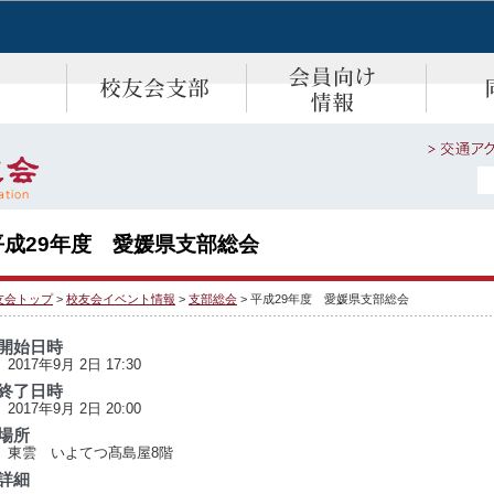
平成29年度 愛媛県支部総会
友会トップ
>
校友会イベント情報
>
支部総会
> 平成29年度 愛媛県支部総会
開始日時
2017年9月 2日 17:30
終了日時
2017年9月 2日 20:00
場所
東雲 いよてつ髙島屋8階
詳細