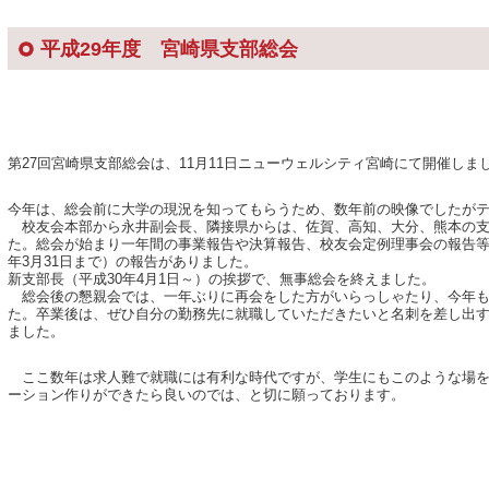
平成29年度 宮崎県支部総会
第27回宮崎県支部総会は、11月11日ニューウェルシティ宮崎にて開催しま
今年は、総会前に大学の現況を知ってもらうため、数年前の映像でしたが
校友会本部から永井副会長、隣接県からは、佐賀、高知、大分、熊本の支
た。総会が始まり一年間の事業報告や決算報告、校友会定例理事会の報告等
年3月31日まで）の報告がありました。
新支部長（平成30年4月1日～）の挨拶で、無事総会を終えました。
総会後の懇親会では、一年ぶりに再会をした方がいらっしゃたり、今年も
た。卒業後は、ぜひ自分の勤務先に就職していただきたいと名刺を差し出
ました。
ここ数年は求人難で就職には有利な時代ですが、学生にもこのような場を
ーション作りができたら良いのでは、と切に願っております。