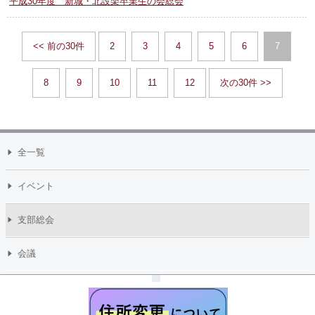
平成30年度 新城・北設楽卒業生の会総会
<< 前の30件
2
3
4
5
6
7
8
9
10
11
12
次の30件 >>
全一覧
イベント
支部総会
会議